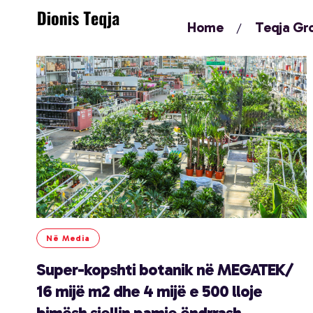
Home
Teqja Gr
Në Media
Super-kopshti botanik në MEGATEK/
16 mijë m2 dhe 4 mijë e 500 lloje
bimësh sjellin pamje ëndrrash