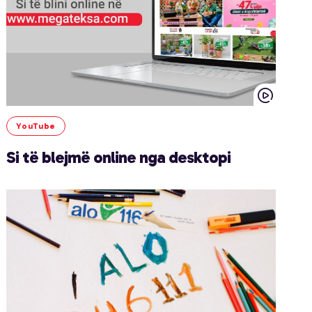
YouTube
Si të blejmë online nga desktopi