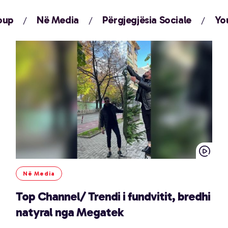
oup
Në Media
Përgjegjësia Sociale
Yo
Në Media
Top Channel/ Trendi i fundvitit, bredhi
natyral nga Megatek