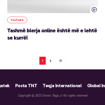
YouTube
Tashmë blerja online është më e lehtë
se kurrë!
1
2
atek
Posta TNT
Teqja International
Global I
Copyright © 2025 Dionis Teqja // All rights reserved