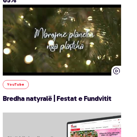
YouTube
Bredha natyralë | Festat e Fundvitit