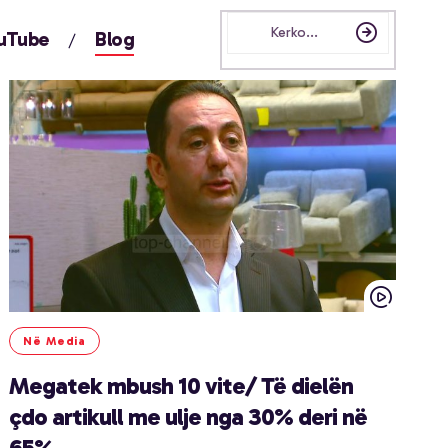
uTube
Blog
Në Media
Megatek mbush 10 vite/ Të dielën
çdo artikull me ulje nga 30% deri në
65%