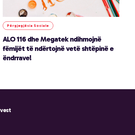
Përgjegjësia Sociale
ALO 116 dhe Megatek ndihmojnë
fëmijët të ndërtojnë vetë shtëpinë e
ëndrrave!
nvest