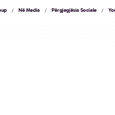
oup
Në Media
Përgjegjësia Sociale
Yo