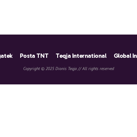
atek
Posta TNT
Teqja International
Global I
Copyright © 2025 Dionis Teqja // All rights reserved