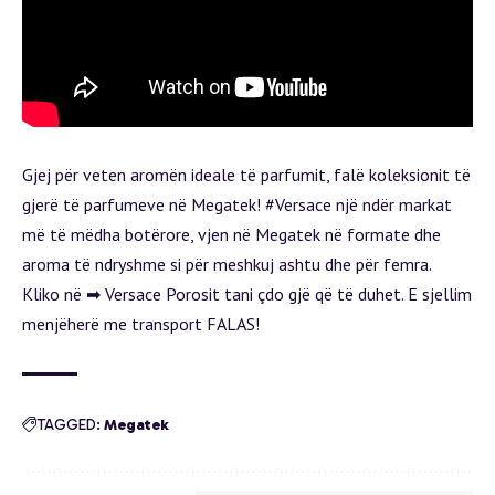
Gjej për veten aromën ideale të parfumit, falë koleksionit të
gjerë të parfumeve në Megatek!
#Versace
një ndër markat
më të mëdha botërore, vjen në Megatek në formate dhe
aroma të ndryshme si për meshkuj ashtu dhe për femra.
Kliko në ➡
Versace
Porosit tani çdo gjë që të duhet. E sjellim
menjëherë me transport FALAS!
TAGGED:
Megatek