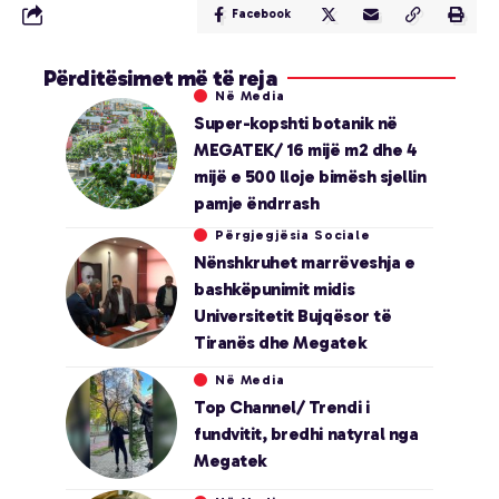
Facebook
Përditësimet më të reja
Në Media
Super-kopshti botanik në
MEGATEK/ 16 mijë m2 dhe 4
mijë e 500 lloje bimësh sjellin
pamje ëndrrash
Përgjegjësia Sociale
Nënshkruhet marrëveshja e
bashkëpunimit midis
Universitetit Bujqësor të
Tiranës dhe Megatek
Në Media
Top Channel/ Trendi i
fundvitit, bredhi natyral nga
Megatek