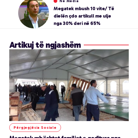
Në Media
Megatek mbush 10 vite/ Të
dielën çdo artikull me ulje
nga 30% deri në 65%
Artikuj të ngjashëm
Përgjegjësia Sociale