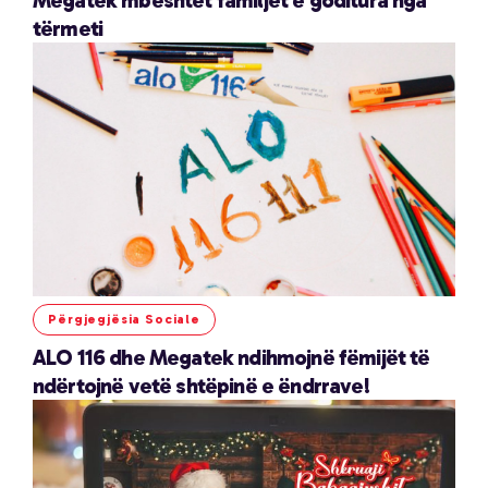
Megatek mbështet familjet e goditura nga
tërmeti
Përgjegjësia Sociale
ALO 116 dhe Megatek ndihmojnë fëmijët të
ndërtojnë vetë shtëpinë e ëndrrave!