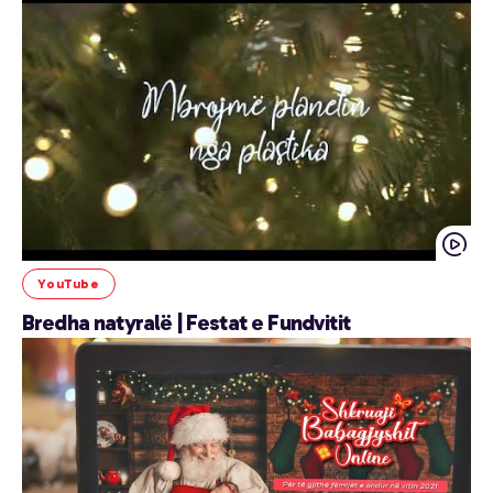
YouTube
Bredha natyralë | Festat e Fundvitit