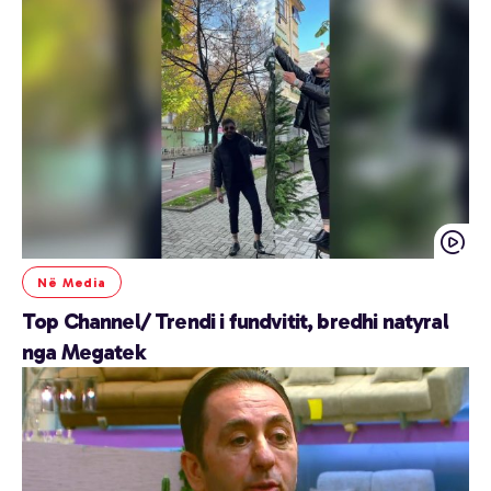
Në Media
Top Channel/ Trendi i fundvitit, bredhi natyral
nga Megatek