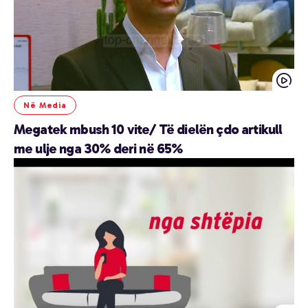
Në Media
Megatek mbush 10 vite/ Të dielën çdo artikull
me ulje nga 30% deri në 65%