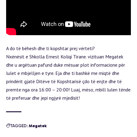
A do të bëhesh dhe ti kopshtar prej vërteti?
Nxënësit e Shkolla Ernest Koliqi Tirane. vizituan Megatek
dhe u argëtuan pafund duke mësuar plot informacione për
lulet e mbjelljen e tyre. Eja dhe ti bashkë me miqtë dhe
prindërit gjatë Ditëve të Kopshtarisë çdo të enjte dhe të
premte nga ora
16:00
–
20:00
! Luaj, mëso, mbill lulen tënde
të preferuar dhe jepi ngjyrë mjedisit!
TAGGED:
Megatek