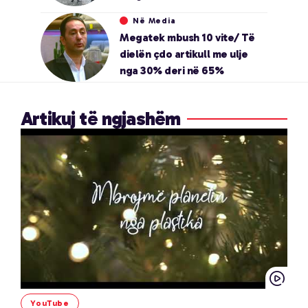
Në Media
Megatek mbush 10 vite/ Të
dielën çdo artikull me ulje
nga 30% deri në 65%
Artikuj të ngjashëm
YouTube