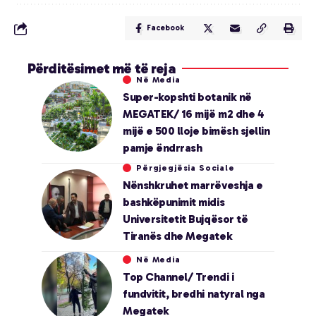
Facebook
Përditësimet më të reja
Në Media
Super-kopshti botanik në
MEGATEK/ 16 mijë m2 dhe 4
mijë e 500 lloje bimësh sjellin
pamje ëndrrash
Përgjegjësia Sociale
Nënshkruhet marrëveshja e
bashkëpunimit midis
Universitetit Bujqësor të
Tiranës dhe Megatek
Në Media
Top Channel/ Trendi i
fundvitit, bredhi natyral nga
Megatek